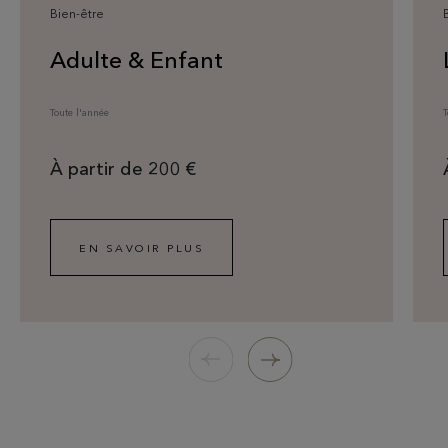
Bien-être
Adulte & Enfant
Toute l'année
T
À partir de 200 €
EN SAVOIR PLUS