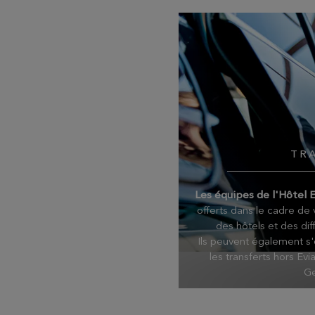
TR
Les équipes de l'Hôtel 
offerts dans le cadre de v
des hôtels et des dif
Ils peuvent également s'
les transferts hors Evi
Ge