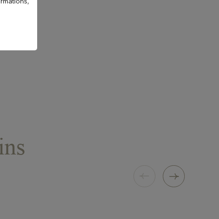
ormations,
ins