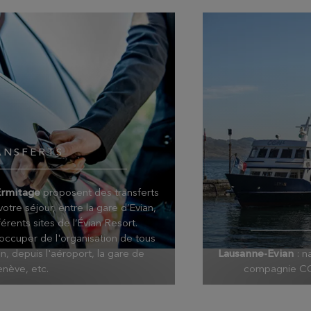
ANSFERTS
Ermitage
proposent des transferts
otre séjour, entre la gare d’Evian,
férents sites de l’Évian Resort.
occuper de l'organisation de tous
an, depuis l'aéroport, la gare de
Lausanne-Evian
: n
nève, etc.
compagnie CGN