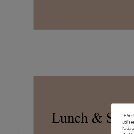
NOS ÉTABLISSEMENTS
Evian Resort
Hôtel Royal
Hôtel La Verniaz
Lunch & Spa
Hôtel Le Manoir
Hôtel
utilis
l'adap