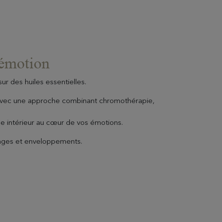
 émotion
r des huiles essentielles.
s avec une approche combinant chromothérapie,
e intérieur au cœur de vos émotions.
EN SAVOIR PLUS
mages et enveloppements.
Coffrets Cadeaux
Choisissez et personnalisez votre coffret avec
toutes vos envies