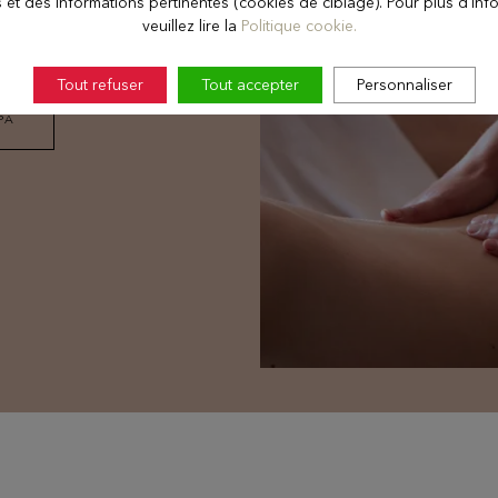
s et des informations pertinentes (cookies de ciblage). Pour plus d'inf
urel, la recette parfaite
veuillez lire la
Politique cookie.
te.
Tout refuser
Tout accepter
Personnaliser
SPA