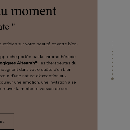
 du moment
te "
EVIAN RESORT EVENTS
uotidien sur votre beauté et votre bien-
Informations pratiques
approche portée par la chromothérapie
logiques Altearah®
, les thérapeutes du
Retrouvez toutes les informations utiles pour
mpagnent dans votre quête d’un bien-
rejoindre le resort ou nous contacter
 cœur d’une nature d’exception aux
couleur une émotion, une invitation à se
trouver la meilleure version de soi-
FRE