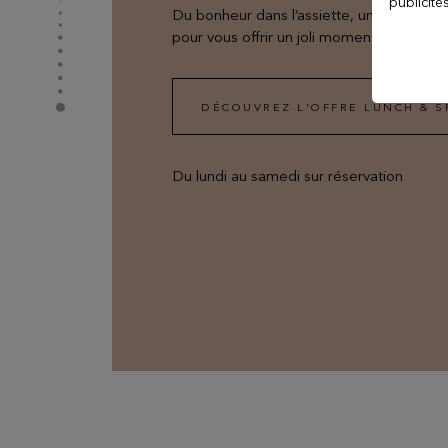
Evian Resort Golf Club
publicité
Du bonheur dans l’assiette, un soin au nat
pour vous offrir un joli moment de déten
Le Casino
DÉCOUVREZ L'OFFRE LUNCH & 
Les Thermes evian®
Du lundi au samedi sur réservation
Les Mélèzes
The Amundi Evian
Championship