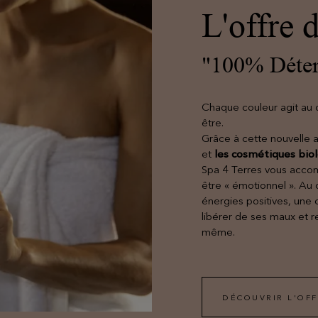
L'offre
"100% Déten
Chaque couleur agit au q
être.
Grâce à cette nouvelle 
et
les cosmétiques bio
Spa 4 Terres vous acco
être « émotionnel ». Au
énergies positives, une 
libérer de ses maux et re
même.
DÉCOUVRIR L'OF