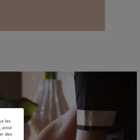
us les
), pour
ter des