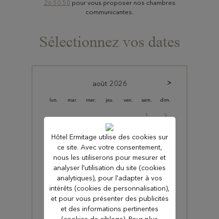
26 50 50
pour vous proposer nos chambres
communicantes.
Sélectionnez vos dates
août
2026
lun.
mar.
mer.
jeu.
ven.
sam.
dim.
1
2
3
4
5
6
7
8
9
Hôtel Ermitage utilise des cookies sur
ce site. Avec votre consentement,
10
11
12
13
14
15
16
nous les utiliserons pour mesurer et
analyser l'utilisation du site (cookies
17
18
19
20
21
22
23
analytiques), pour l'adapter à vos
intérêts (cookies de personnalisation),
24
25
26
27
28
29
30
et pour vous présenter des publicités
et des informations pertinentes
31
(cookies de ciblage). Pour plus