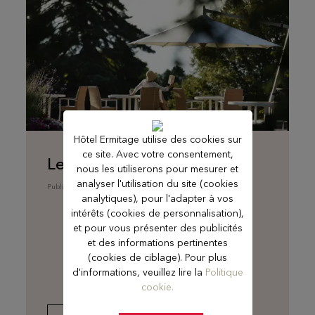
Hôtel Ermitage utilise des cookies sur
ce site. Avec votre consentement,
Le Programme automne
nous les utiliserons pour mesurer et
analyser l'utilisation du site (cookies
Publié le 20 août 2024
analytiques), pour l'adapter à vos
intérêts (cookies de personnalisation),
et pour vous présenter des publicités
et des informations pertinentes
(cookies de ciblage). Pour plus
d'informations, veuillez lire la
Politique
cookie.