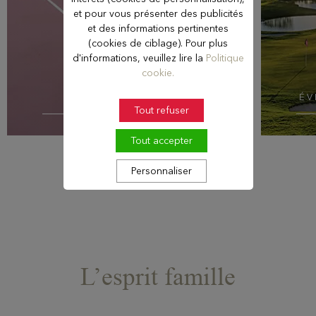
et pour vous présenter des publicités
et des informations pertinentes
(cookies de ciblage). Pour plus
d'informations, veuillez lire la
Politique
cookie.
TENNIS & PADEL
ÉV
Tout refuser
Tout accepter
Personnaliser
L’esprit famille