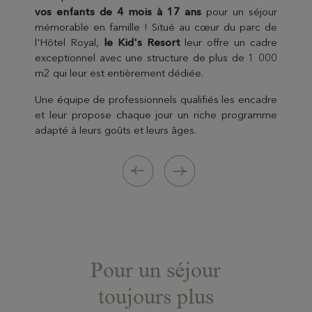
tous les jours de 9h à 18h, un espace dans un
leur faire vivre des expériences qui révèlent leur
dans un espace distinct aménagé spécialement
vos enfants de 4 mois à 17 ans
pour un séjour
cadre exceptionnel leur est dédié.
créativité, sous les yeux vigilants d’une équipe
pour eux.
mémorable en famille ! Situé au cœur du parc de
d’animation diplômé.
l'Hôtel Royal,
Le Baby Club
Encadrés par une équipe professionnelle et
le Kid's Resort
propose un service d’encadrement
leur offre un cadre
exceptionnel avec une structure de plus de 1 000
par des professionnels de la petite enfance
Nos animateurs diplômés invitent les enfants à
dynamique, les adolescents ont le choix parmi un
m2 qui leur est entièrement dédiée.
diplômés pour prendre soin de vos tout-petits.
progresser en toute sérénité grâce à une multitude
large panel d’activités à la carte.
d’activités adaptées à leurs âges et leurs envies.
Une équipe de professionnels qualifiés les encadre
et leur propose chaque jour un riche programme
adapté à leurs goûts et leurs âges.
Pour un séjour
toujours plus